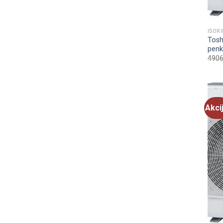
IŠORI
Toshi
penk
4906
Akci