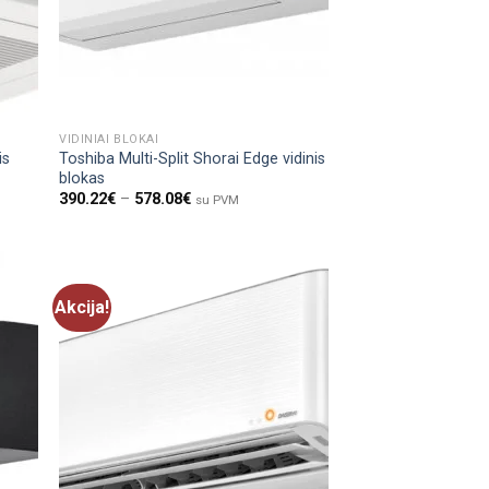
VIDINIAI BLOKAI
is
Toshiba Multi-Split Shorai Edge vidinis
blokas
390.22
€
–
578.08
€
su PVM
Akcija!