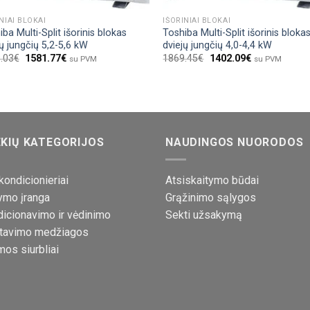
NIAI BLOKAI
IŠORINIAI BLOKAI
ba Multi-Split išorinis blokas
Toshiba Multi-Split išorinis bloka
jų jungčių 5,2-5,6 kW
dviejų jungčių 4,0-4,4 kW
.03
€
1581.77
€
1869.45
€
1402.09
€
su PVM
su PVM
KIŲ KATEGORIJOS
NAUDINGOS NUORODOS
kondicionieriai
Atsiskaitymo būdai
ymo įranga
Grąžinimo sąlygos
icionavimo ir vėdinimo
Sekti užsakymą
tavimo medžiagos
mos siurbliai