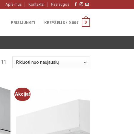
Apie mus
Kontaktai
Paslaugos
0
PRISIJUNGTI
KREPŠELIS /
0.00
€
: 11
Akcija!