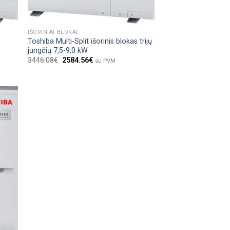
IŠORINIAI BLOKAI
s
Toshiba Multi-Split išorinis blokas trijų
jungčių 7,5-9,0 kW
3446.08
€
2584.56
€
su PVM