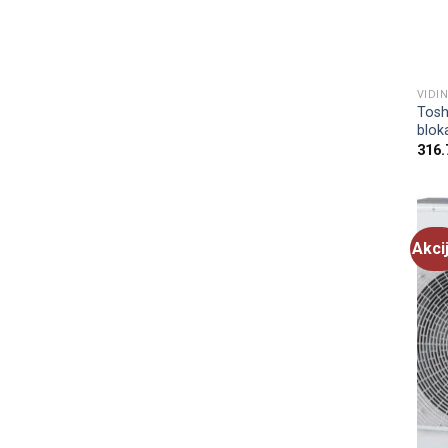
VIDIN
Toshi
blok
316.
Akci