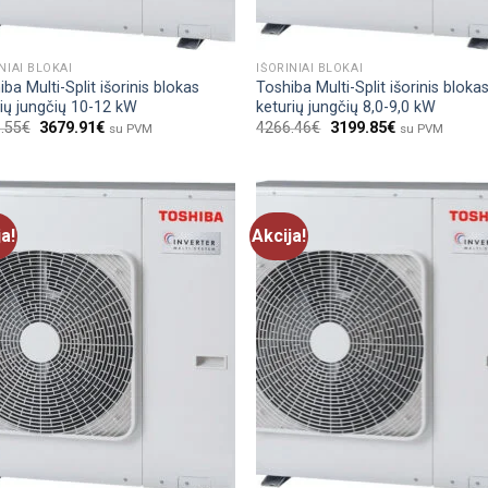
NIAI BLOKAI
IŠORINIAI BLOKAI
ba Multi-Split išorinis blokas
Toshiba Multi-Split išorinis bloka
ių jungčių 10-12 kW
keturių jungčių 8,0-9,0 kW
.55
€
3679.91
€
4266.46
€
3199.85
€
su PVM
su PVM
ja!
Akcija!