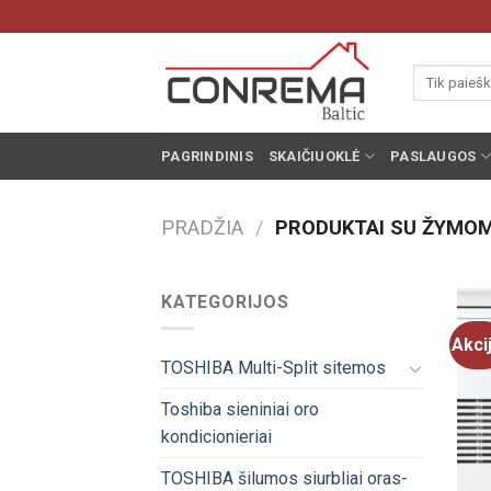
Pereiti
prie
turinio
Ieškoti:
PAGRINDINIS
SKAIČIUOKLĖ
PASLAUGOS
PRADŽIA
/
PRODUKTAI SU ŽYMOMI
KATEGORIJOS
Akci
TOSHIBA Multi-Split sitemos
Toshiba sieniniai oro
kondicionieriai
TOSHIBA šilumos siurbliai oras-