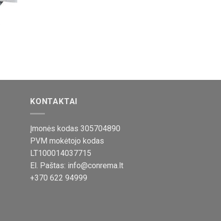
s
KONTAKTAI
Įmonės kodas 305704890
PVM mokėtojo kodas
LT100014037715
El. Paštas: info@conrema.lt
+370 622 94999