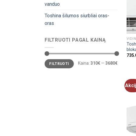
vanduo
Toshina šilumos siurbliai oras-
oras
VIDIN
FILTRUOTI PAGAL KAINĄ
Toshi
blok
735.
Min
Maks
Kaina:
310€
—
3680€
FILTRUOTI
kaina
kaina
Akci