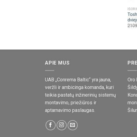
IŠORI
Toshi
dvie
2109
APIE MUS
PRE
UAB „Conrema Baltic“ yra jauna,
Oro 
veržli ir ambicinga komanda, kuri
Šild
teikia pastatų inžinerinių sistemų
Kond
montavimo, priežiūros ir
mon
aptarnavimo paslaugas.
Šilu