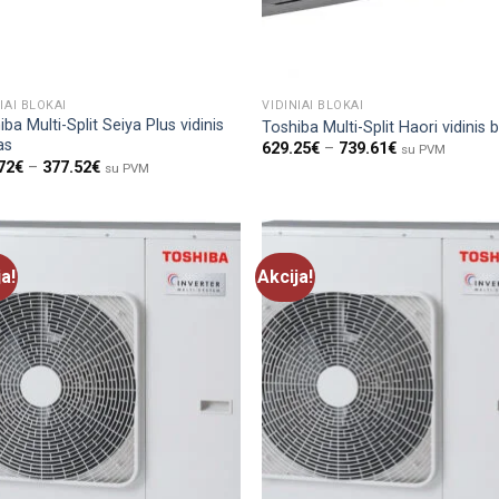
IAI BLOKAI
VIDINIAI BLOKAI
ba Multi-Split Seiya Plus vidinis
Toshiba Multi-Split Haori vidinis 
as
629.25
€
–
739.61
€
su PVM
72
€
–
377.52
€
su PVM
ja!
Akcija!