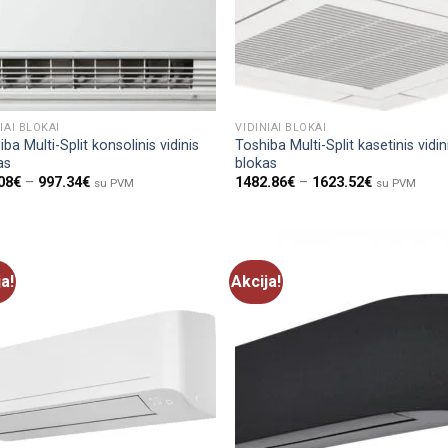
IAI BLOKAI
VIDINIAI BLOKAI
ba Multi-Split konsolinis vidinis
Toshiba Multi-Split kasetinis vidin
as
blokas
08
€
–
997.34
€
1482.86
€
–
1623.52
€
su PVM
su PVM
ja!
Akcija!