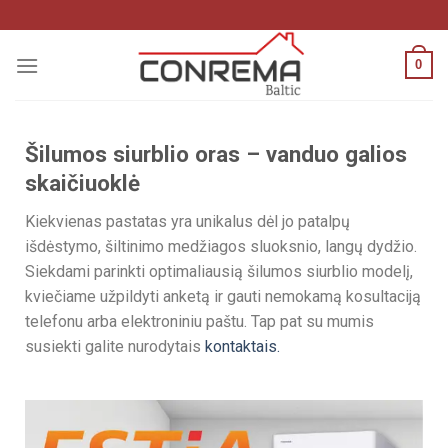
0
Šilumos siurblio oras – vanduo galios
skaičiuoklė
Kiekvienas pastatas yra unikalus dėl jo patalpų
išdėstymo, šiltinimo medžiagos sluoksnio, langų dydžio.
Siekdami parinkti optimaliausią šilumos siurblio modelį,
kviečiame užpildyti anketą ir gauti nemokamą kosultaciją
telefonu arba elektroniniu paštu. Tap pat su mumis
susiekti galite nurodytais
kontaktais.