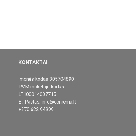
KONTAKTAI
Įmonės kodas 305704890
PVM mokėtojo kodas
LT100014037715
El. Paštas: info@conrema.lt
+370 622 94999