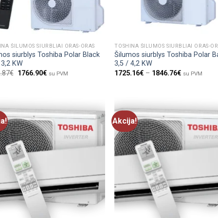
INA ŠILUMOS SIURBLIAI ORAS-ORAS
TOSHINA ŠILUMOS SIURBLIAI ORAS-O
mos siurblys Toshiba Polar Black
Šilumos siurblys Toshiba Polar B
/ 3,2 KW
3,5 / 4,2 KW
.87
€
1766.90
€
1725.16
€
–
1846.76
€
su PVM
su PVM
ja!
Akcija!