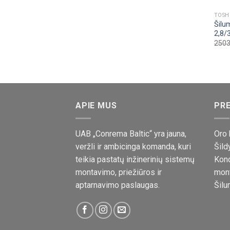
TOSH
Šilu
2,8/
2503
APIE MUS
PRE
UAB „Conrema Baltic“ yra jauna,
Oro 
veržli ir ambicinga komanda, kuri
Šild
teikia pastatų inžinerinių sistemų
Kond
montavimo, priežiūros ir
mon
aptarnavimo paslaugas.
Šilu