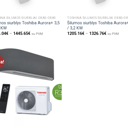
INA ŠILUMOS SIURBLIAI ORAS-ORAS
TOSHINA ŠILUMOS SIURBLIAI ORAS-O
mos siurblys Toshiba Aurora+ 3,5
Šilumos siurblys Toshiba Aurora
2 KW
/ 3,2 KW
.04
€
–
1445.65
€
1205.16
€
–
1326.76
€
su PVM
su PVM
ja!