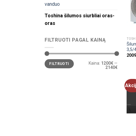
vanduo
Toshina šilumos siurbliai oras-
oras
TOSH
FILTRUOTI PAGAL KAINĄ
Šilu
3,5/
2009
Min
Maks
Kaina:
1200€
—
FILTRUOTI
kaina
kaina
2140€
Akci