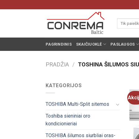
Pereiti
prie
turinio
Ieškoti:
PAGRINDINIS
SKAIČIUOKLĖ
PASLAUGOS
PRADŽIA
/
TOSHINA ŠILUMOS SIU
KATEGORIJOS
Akci
TOSHIBA Multi-Split sitemos
Toshiba sieniniai oro
kondicionieriai
TOSHIBA šilumos siurbliai oras-