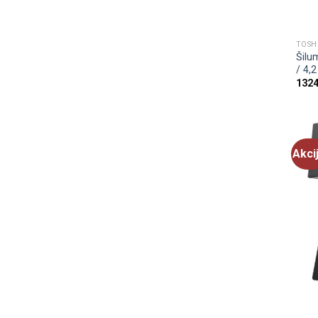
TOSH
Šilu
/ 4,
1324
Akci