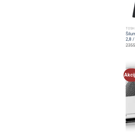
TOSH
Šilu
2,8 
2355
Akci