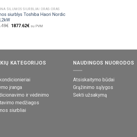
INA ŠILUMOS SIURBLIAI ORAS-ORAS
mos siurblys Toshiba Haori Nordic
3,2kW
.49
€
1877.62
€
su PVM
KIŲ KATEGORIJOS
NAUDINGOS NUORODOS
kondicionieriai
Atsiskaitymo būdai
ymo įranga
Grąžinimo sąlygos
icionavimo ir vėdinimo
Sekti užsakymą
tavimo medžiagos
mos siurbliai