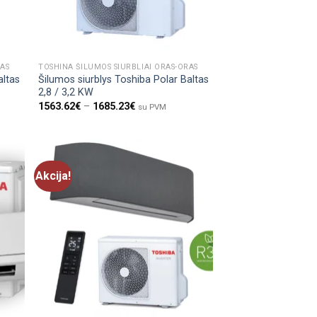
RAS
TOSHINA ŠILUMOS SIURBLIAI ORAS-ORAS
altas
Šilumos siurblys Toshiba Polar Baltas
2,8 / 3,2 KW
1563.62
€
–
1685.23
€
su PVM
Akcija!