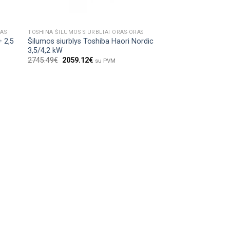
RAS
TOSHINA ŠILUMOS SIURBLIAI ORAS-ORAS
+ 2,5
Šilumos siurblys Toshiba Haori Nordic
3,5/4,2 kW
2745.49
€
2059.12
€
su PVM