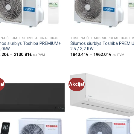
INA ŠILUMOS SIURBLIAI ORAS-ORAS
TOSHINA ŠILUMOS SIURBLIAI ORAS-O
mos siurblys Toshiba PREMIUM+
Šilumos siurblys Toshiba PREM
4,0kW
2,5 / 3,2 KW
.20
€
–
2130.81
€
1840.41
€
–
1962.01
€
su PVM
su PVM
ja!
Akcija!