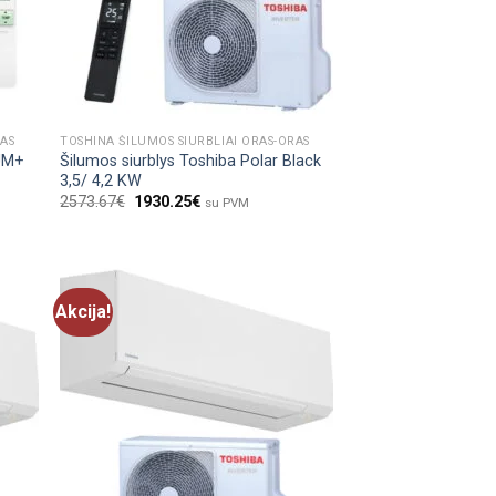
RAS
TOSHINA ŠILUMOS SIURBLIAI ORAS-ORAS
IUM+
Šilumos siurblys Toshiba Polar Black
3,5/ 4,2 KW
2573.67
€
1930.25
€
su PVM
Akcija!