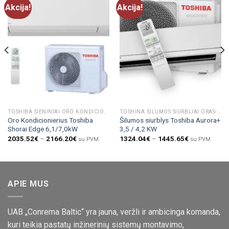
Akcija!
Akcija!
TOSHIBA SIENINIAI ORO KONDICIONIERIAI
TOSHINA ŠILUMOS SIURBLIAI ORAS-ORAS
Oro Kondicionierius Toshiba
Šilumos siurblys Toshiba Aurora+
Shorai Edge 6,1/7,0kW
3,5 / 4,2 KW
2035.52
€
–
2166.20
€
1324.04
€
–
1445.65
€
su PVM
su PVM
APIE MUS
UAB „Conrema Baltic“ yra jauna, veržli ir ambicinga komanda,
kuri teikia pastatų inžinerinių sistemų montavimo,