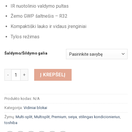
IR nuotolinio valdymo pultas
Žemo GWP šaltnešis – R32
Kompaktiški lauko ir vidaus įrenginiai
Tylos režimas
Šaldymo/Šildymo galia
produkto kiekis: Toshiba Multi-Split Seiya Plus vidinis blokas
Į KREPŠELĮ
Produkto kodas:
N/A
Kategorija:
Vidiniai blokai
Žymų:
Multi-split
,
Multisplit
,
Premium
,
seiya
,
stilingas kondicionierius
,
toshiba