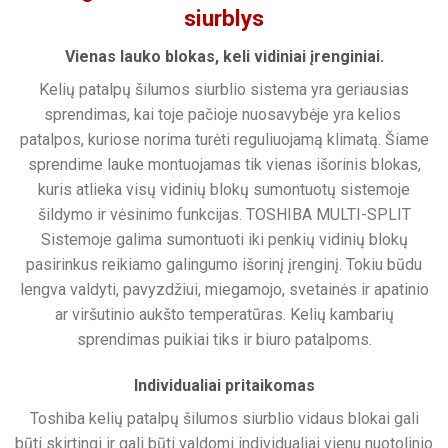
siurblys
Vienas lauko blokas, keli vidiniai įrenginiai.
Kelių patalpų šilumos siurblio sistema yra geriausias
sprendimas, kai toje pačioje nuosavybėje yra kelios
patalpos, kuriose norima turėti reguliuojamą klimatą. Šiame
sprendime lauke montuojamas tik vienas išorinis blokas,
kuris atlieka visų vidinių blokų sumontuotų sistemoje
šildymo ir vėsinimo funkcijas. TOSHIBA MULTI-SPLIT
Sistemoje galima sumontuoti iki penkių vidinių blokų
pasirinkus reikiamo galingumo išorinį įrenginį. Tokiu būdu
lengva valdyti, pavyzdžiui, miegamojo, svetainės ir apatinio
ar viršutinio aukšto temperatūras. Kelių kambarių
sprendimas puikiai tiks ir biuro patalpoms.
Individualiai pritaikomas
Toshiba kelių patalpų šilumos siurblio vidaus blokai gali
būti skirtingi ir gali būti valdomi individualiai vienu nuotolinio