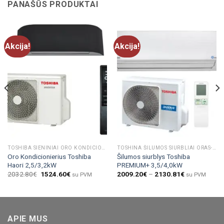
PANAŠŪS PRODUKTAI
Akcija!
Akcija!
TOSHIBA SIENINIAI ORO KONDICIONIERIAI
TOSHINA ŠILUMOS SIURBLIAI ORAS-ORAS
Oro Kondicionierius Toshiba
Šilumos siurblys Toshiba
Haori 2,5/3,2kW
PREMIUM+ 3,5/4,0kW
2032.80
€
1524.60
€
2009.20
€
–
2130.81
€
su PVM
su PVM
APIE MUS