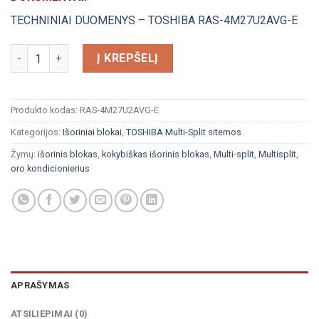
TECHNINIAI DUOMENYS – TOSHIBA RAS-4M27U2AVG-E
produkto kiekis: Toshiba Multi-Split išorinis blokas keturių ju
Į KREPŠELĮ
Produkto kodas:
RAS-4M27U2AVG-E
Kategorijos:
Išoriniai blokai
,
TOSHIBA Multi-Split sitemos
Žymų:
išorinis blokas
,
kokybiškas išorinis blokas
,
Multi-split
,
Multisplit
,
oro kondicionierius
APRAŠYMAS
ATSILIEPIMAI (0)