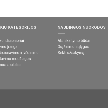
KIŲ KATEGORIJOS
NAUDINGOS NUORODOS
kondicionieriai
Atsiskaitymo būdai
ymo įranga
Grąžinimo sąlygos
icionavimo ir vėdinimo
Sekti užsakymą
tavimo medžiagos
mos siurbliai