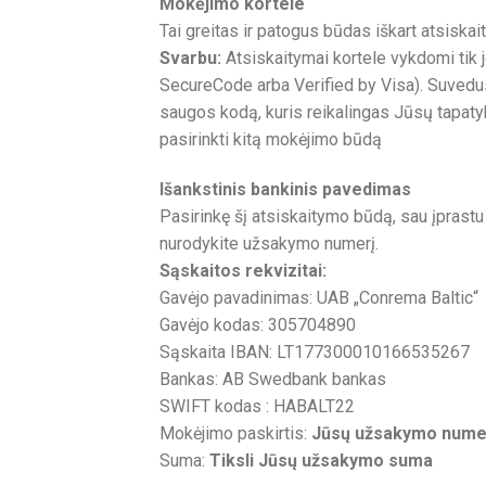
Mokėjimo kortele
Tai greitas ir patogus būdas iškart atsiskait
Svarbu:
Atsiskaitymai kortele vykdomi tik
SecureCode arba Verified by Visa). Suvedus
saugos kodą, kuris reikalingas Jūsų tapatyb
pasirinkti kitą mokėjimo būdą
Išankstinis bankinis pavedimas
Pasirinkę šį atsiskaitymo būdą, sau įprast
nurodykite užsakymo numerį.
Sąskaitos rekvizitai:
Gavėjo pavadinimas: UAB „Conrema Baltic“
Gavėjo kodas: 305704890
Sąskaita IBAN: LT177300010166535267
Bankas: AB Swedbank bankas
SWIFT kodas : HABALT22
Mokėjimo paskirtis:
Jūsų užsakymo nume
Suma:
Tiksli Jūsų užsakymo suma