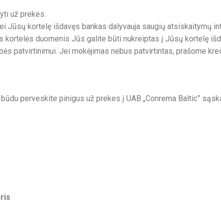
yti už prekes.
 jei Jūsų kortelę išdavęs bankas dalyvauja saugių atsiskaitymų 
 kortelės duomenis Jūs galite būti nukreiptas į Jūsų kortelę i
ės patvirtinimui. Jei mokėjimas nebus patvirtintas, prašome krei
u būdu perveskite pinigus už prekes į UAB „Conrema Baltic” sąska
ris