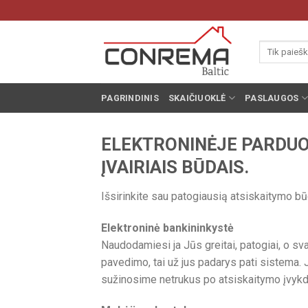
Pereiti
prie
turinio
Ieškoti:
PAGRINDINIS
SKAIČIUOKLĖ
PASLAUGOS
ELEKTRONINĖJE PARDUO
ĮVAIRIAIS BŪDAIS.
Išsirinkite sau patogiausią atsiskaitymo bū
Elektroninė bankininkystė
Naudodamiesi ja Jūs greitai, patogiai, o s
pavedimo, tai už jus padarys pati sistema.
sužinosime netrukus po atsiskaitymo įvykdy