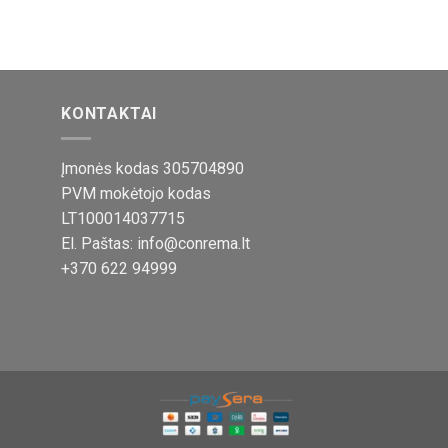
KONTAKTAI
Įmonės kodas 305704890
PVM mokėtojo kodas
LT100014037715
El. Paštas: info@conrema.lt
+370 622 94999