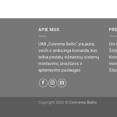
APIE MUS
PRE
UAB „Conrema Baltic“ yra jauna,
Oro 
veržli ir ambicinga komanda, kuri
Šild
teikia pastatų inžinerinių sistemų
Kond
montavimo, priežiūros ir
mon
aptarnavimo paslaugas.
Šilu
Copyright 2026 ©
Conrema Baltic