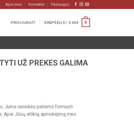
Apie mus
Kontaktai
Paslaugos
0
PRISIJUNGTI
KREPŠELIS /
0.00
€
TYTI UŽ PREKES GALIMA
tos. Jums nereikės patiems formuoti
is. Apie Jūsų atliktą apmokėjimą mes