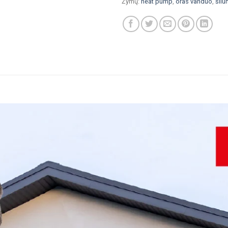
Žymų:
heat pump
,
oras vanduo
,
šilu