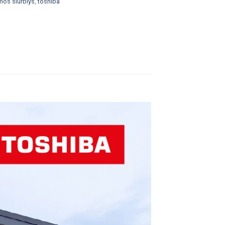
mos siurblys
,
toshiba