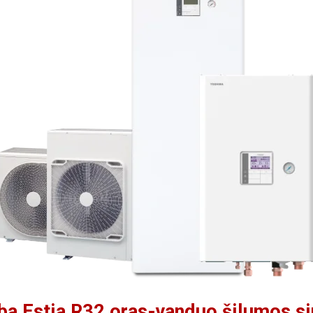
ba Estia R32 oras-vanduo šilumos si