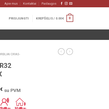
Apie mus
Kontaktai
Paslaugos
0
PRISIJUNGTI
KREPŠELIS /
0.00
€
RBLIAI ORAS-
 R32
X
0
€
su PVM