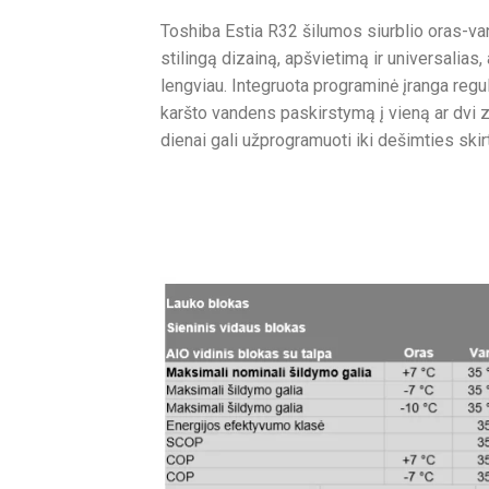
Toshiba Estia R32 šilumos siurblio oras-van
stilingą dizainą, apšvietimą ir universalias,
lengviau. Integruota programinė įranga regu
karšto vandens paskirstymą į vieną ar dvi 
dienai gali užprogramuoti iki dešimties ski