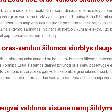
lys yra idealiai kompaktiškas sprendimas namams šildyti ir vėsint
as energijos vartojimo efektyvumui gerinti. Toshiba Estia R32 ši
idelį energijos taupymą tiek naujuose pastatuose, tiek renovuoja
na šildymo sąskaitas, lyginant su kietuoju kuru ar elektra. Tuo
odėl papildomai sutaupoma išlaidų.
 oras-vanduo šilumos siurblys daugel
lio sistema tinka naudoti su keliais skirtingais šildymo ir vėsini
iai. Toshiba Estia sistemas galima prijungti prie senų pastatuose 
što vandens rezervuaras gali veikti kaip atsarginė šilumos siurb
ilumos siurblio oras-vanduo valdymo sistema subalansuoja energi
engvai valdoma visuma namų šildym