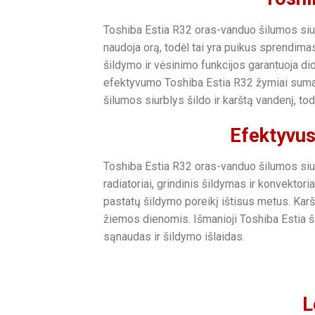
Toshiba Estia R32 oras-vanduo šilumos siurb
naudoja orą, todėl tai yra puikus sprendim
šildymo ir vėsinimo funkcijos garantuoja d
efektyvumo Toshiba Estia R32 žymiai sumaži
šilumos siurblys šildo ir karštą vandenį, t
Efektyvus
Toshiba Estia R32 oras-vanduo šilumos siurb
radiatoriai, grindinis šildymas ir konvektor
pastatų šildymo poreikį ištisus metus. Kar
žiemos dienomis. Išmanioji Toshiba Estia š
sąnaudas ir šildymo išlaidas.
L