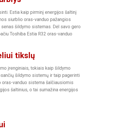
i. Estia kaip pirminį energijos šaltinį
lumos siurblio oras-vanduo pažangios
nt senas šildymo sistemas.
Dėl savo gero
 pačiu Toshiba Estia R32 oras-vanduo
iui tikslų
mo įrenginiais, tokiais kaip šildymo
esančių šildymo sistemų ir taip pagerinti
lio oras-vanduo sistema šalčiausiomis
jos šaltinius, o tai sumažina energijos
ui