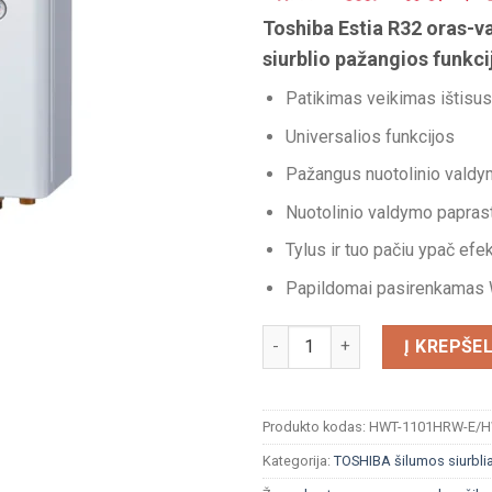
Toshiba Estia R32 oras-
siurblio pažangios funkci
Patikimas veikimas ištisu
Universalios funkcijos
Pažangus nuotolinio valdy
Nuotolinio valdymo papra
Tylus ir tuo pačiu ypač efe
Papildomai pasirenkamas 
produkto kiekis: TOSHIBA E
Į KREPŠEL
Produkto kodas:
HWT-1101HRW-E/H
Kategorija:
TOSHIBA šilumos siurbli