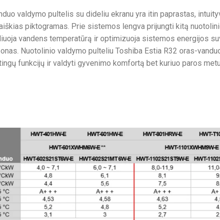
duo valdymo pultelis su dideliu ekranu yra itin paprastas, intuity
 aiškias piktogramas. Prie sistemos lengva prijungti kitą nuotolini
liuoja vandens temperatūrą ir optimizuoja sistemos energijos suva
zonas. Nuotolinio valdymo pulteliu Toshiba Estia R32 oras-vanduo
rtingų funkcijų ir valdyti gyvenimo komfortą bet kuriuo paros metu