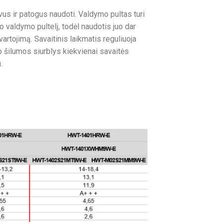
vus ir patogus naudoti. Valdymo pultas turi
o valdymo pultelį, todėl naudotis juo dar
rtojimą. Savaitinis laikmatis reguliuoja
 šilumos siurblys kiekvienai savaitės
.