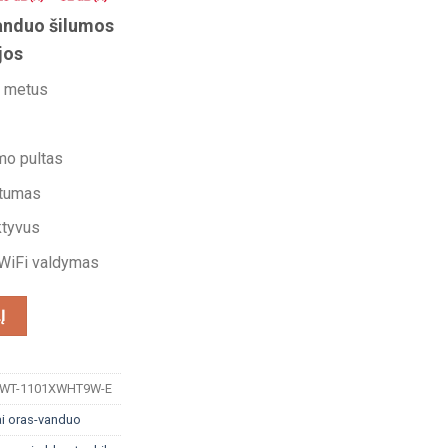
vanduo šilumos
jos
s metus
mo pultas
stumas
ktyvus
WiFi valdymas
STIA R32 11kW HYDROBOX
Į
WT-1101XWHT9W-E
ai oras-vanduo