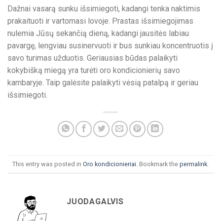
Dažnai vasarą sunku išsimiegoti, kadangi tenka naktimis
prakaituoti ir vartomasi lovoje. Prastas išsimiegojimas
nulemia Jūsų sekančią dieną, kadangi jausitės labiau
pavargę, lengviau susinervuoti ir bus sunkiau koncentruotis į
savo turimas užduotis. Geriausias būdas palaikyti
kokybišką miegą yra turėti oro kondicionierių savo
kambaryje. Taip galėsite palaikyti vėsią patalpą ir geriau
išsimiegoti.
This entry was posted in
Oro kondicionieriai
. Bookmark the
permalink
.
JUODAGALVIS