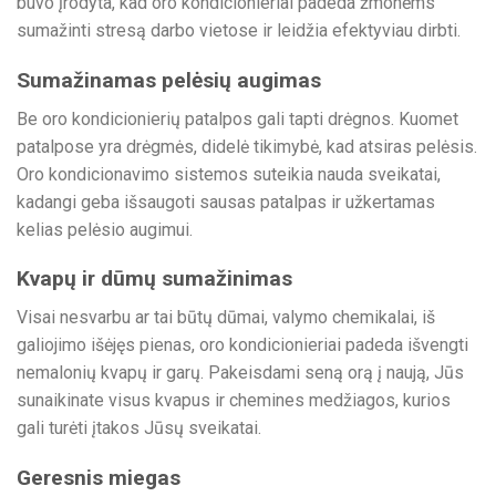
buvo įrodyta, kad oro kondicionieriai padeda žmonėms
sumažinti stresą darbo vietose ir leidžia efektyviau dirbti.
Sumažinamas pelėsių augimas
Be oro kondicionierių patalpos gali tapti drėgnos. Kuomet
patalpose yra drėgmės, didelė tikimybė, kad atsiras pelėsis.
Oro kondicionavimo sistemos suteikia nauda sveikatai,
kadangi geba išsaugoti sausas patalpas ir užkertamas
kelias pelėsio augimui.
Kvapų ir dūmų sumažinimas
Visai nesvarbu ar tai būtų dūmai, valymo chemikalai, iš
galiojimo išėjęs pienas, oro kondicionieriai padeda išvengti
nemalonių kvapų ir garų. Pakeisdami seną orą į naują, Jūs
sunaikinate visus kvapus ir chemines medžiagos, kurios
gali turėti įtakos Jūsų sveikatai.
Geresnis miegas