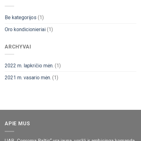
Be kategorijos
(1)
Oro kondicionieriai
(1)
ARCHYVAI
2022 m. lapkričio mėn.
(1)
2021 m. vasario mėn.
(1)
APIE MUS
UAB „Conrema Baltic“ yra jauna, veržli ir ambicinga komanda,