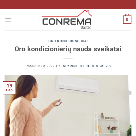
Pereiti
prie
turinio
0
ORO KONDICIONIERIAI
Oro kondicionierių nauda sveikatai
PASKELBTA
2022 19 LAPKRIČIO
BY
JUODAGALVIS
19
Lap