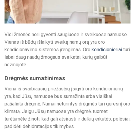
Visi žmonės nori gyventi saugiuose ir sveikuose namuose.
Vienas iš būdų išlaikyti sveiką namų orą yra oro
kondicionavimo sistemos įrengimas. Oro
kondicionieriai
turi
labai daug naudų žmogaus sveikatai, kurių galbūt
nežinojote.
Drėgmės sumažinimas
Viena iš svarbiausių priežasčių įsigyti oro kondicionierių
yra, kad Jūsų namuose bus sumažinta arba visiškai
pašalinta drėgmė. Namai neturintys drėgmės turi geresnį oro
klimatą. Jeigu Jūsų namuose yra drėgmė, tuomet
turėtumėte žinoti, kad gali atsirasti ir dulkių erkutės, pelėsiai,
padidėti dehidratacijos tikimybės.