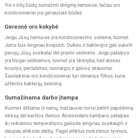
Yra ir kitų būdų sumažinti drėgmę namuose, tačiau oro
kondicionieriai yra geriausias būdas.
Geresnė oro kokybė
Jeigu Jūsų namuose yra kondicionavimo sistema, tuomet
Jums bus lengviau kvėpuoti. Dulkės ir bakterijos gali sukelti
pavojų Jūsų sveikatai dėl prasto vėdinimo. Jeigu patalpos
yra blogai vėdinamos, tuomet yra tikimybė, kad atsiras
kosulys, peršalimas, nuovargis ir galvos skausmai.
Šiuolaikiniai oro kondicionieriai turi išmanius filtrus, kurie
užtikrins bakterijų šalinimą.
Sumažinama darbo įtampa
Kuomet dirbama iš namų, mažiausiai norisi patirti papildomą
stresą dėl karštos dienos. Atvėsindami kambario patalpas
iki reikiamos temperatūros galėsite lengviau susikaupti ir
daugiau atliksite darbų. Pagal atliktus mokslinius tyrimus,