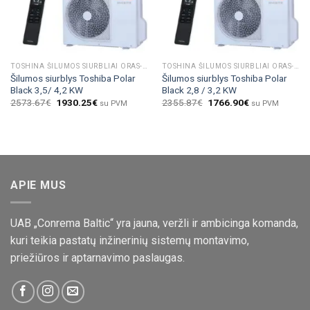
TOSHINA ŠILUMOS SIURBLIAI ORAS-ORAS
TOSHINA ŠILUMOS SIURBLIAI ORAS-ORAS
Šilumos siurblys Toshiba Polar
Šilumos siurblys Toshiba Polar
Black 3,5/ 4,2 KW
Black 2,8 / 3,2 KW
2573.67
€
1930.25
€
2355.87
€
1766.90
€
su PVM
su PVM
APIE MUS
UAB „Conrema Baltic“ yra jauna, veržli ir ambicinga komanda,
kuri teikia pastatų inžinerinių sistemų montavimo,
priežiūros ir aptarnavimo paslaugas.