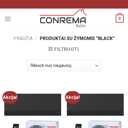
Pereiti
prie
turinio
0
PRADŽIA
/
PRODUKTAI SU ŽYMOMIS “BLACK”
FILTRUOTI
Akcija!
Akcija!