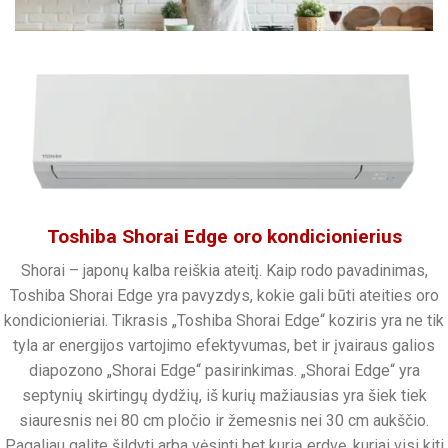
Toshiba Shorai Edge oro kondicionierius
Shorai – japonų kalba reiškia ateitį. Kaip rodo pavadinimas,
Toshiba Shorai Edge yra pavyzdys, kokie gali būti ateities oro
kondicionieriai. Tikrasis „Toshiba Shorai Edge“ koziris yra ne tik
tyla ar energijos vartojimo efektyvumas, bet ir įvairaus galios
diapozono „Shorai Edge“ pasirinkimas. „Shorai Edge“ yra
septynių skirtingų dydžių, iš kurių mažiausias yra šiek tiek
siauresnis nei 80 cm pločio ir žemesnis nei 30 cm aukščio.
Pagaliau galite šildyti arba vėsinti bet kurią erdvę, kuriai visi kiti