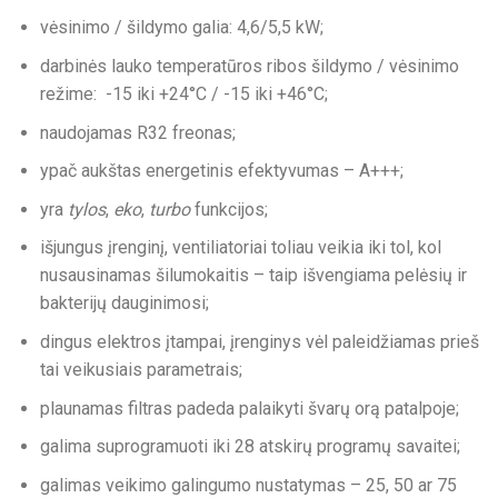
vėsinimo / šildymo galia: 4,6/5,5 kW;
darbinės lauko temperatūros ribos šildymo / vėsinimo
režime: -15 iki +24°C / -15 iki +46°C;
naudojamas R32 freonas;
ypač aukštas energetinis efektyvumas – A+++;
yra
tylos
,
eko
,
turbo
funkcijos;
išjungus įrenginį, ventiliatoriai toliau veikia iki tol, kol
nusausinamas šilumokaitis – taip išvengiama pelėsių ir
bakterijų dauginimosi;
dingus elektros įtampai, įrenginys vėl paleidžiamas prieš
tai veikusiais parametrais;
plaunamas filtras padeda palaikyti švarų orą patalpoje;
galima suprogramuoti iki 28 atskirų programų savaitei;
galimas veikimo galingumo nustatymas – 25, 50 ar 75