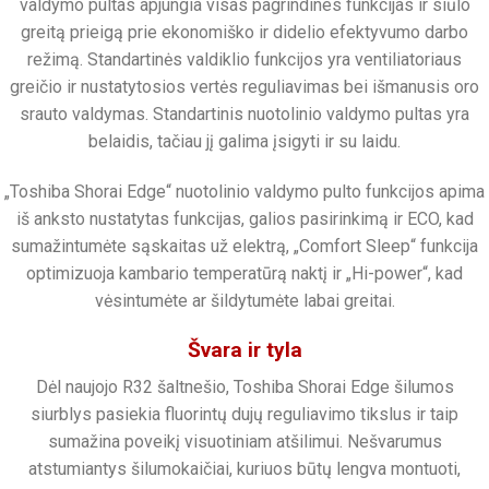
valdymo pultas apjungia visas pagrindines funkcijas ir siūlo
greitą prieigą prie ekonomiško ir didelio efektyvumo darbo
režimą. Standartinės valdiklio funkcijos yra ventiliatoriaus
greičio ir nustatytosios vertės reguliavimas bei išmanusis oro
srauto valdymas. Standartinis nuotolinio valdymo pultas yra
belaidis, tačiau jį galima įsigyti ir su laidu.
„Toshiba Shorai Edge“ nuotolinio valdymo pulto funkcijos apima
iš anksto nustatytas funkcijas, galios pasirinkimą ir ECO, kad
sumažintumėte sąskaitas už elektrą, „Comfort Sleep“ funkcija
optimizuoja kambario temperatūrą naktį ir „Hi-power“, kad
vėsintumėte ar šildytumėte labai greitai.
Švara ir tyla
Dėl naujojo R32 šaltnešio, Toshiba Shorai Edge šilumos
siurblys pasiekia fluorintų dujų reguliavimo tikslus ir taip
sumažina poveikį visuotiniam atšilimui. Nešvarumus
atstumiantys šilumokaičiai, kuriuos būtų lengva montuoti,