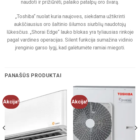
naudoti ir prižiūrėti, palaiko patalpų oro švarą.
„Toshiba“ nuolat kuria naujoves, siekdama užtikrinti
aukščiausius oro šaltinio šilumos siurblių naudotojų
lūkesčius. „Shorai Edge“ lauko blokas yra tyliausias rinkoje
pagal vardines operacijas. Silent funkcija sumažina vidinio
įrenginio garso lygį, kad galėtumėte ramiai miegoti.
PANAŠŪS PRODUKTAI
Akcija!
Akcija!