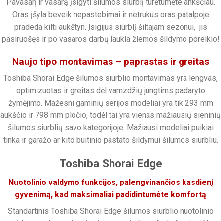
Pavasarį ir vasarą įsigyti šilumos siurblį turėtumėte ankščiau.
Oras įšyla beveik nepastebimai ir netrukus oras patalpoje
pradeda kilti aukštyn. Įsigijus siurblį šiltajam sezonui, jis
pasiruošęs ir po vasaros darbų laukia žiemos šildymo poreikio!
Naujo tipo montavimas – paprastas ir greitas
Toshiba Shorai Edge šilumos siurblio montavimas yra lengvas,
optimizuotas ir greitas dėl vamzdžių jungtims padaryto
žymėjimo. Mažesni gaminių serijos modeliai yra tik 293 mm
aukščio ir 798 mm pločio, todėl tai yra vienas mažiausių sieninių
šilumos siurblių savo kategorijoje. Mažiausi modeliai puikiai
tinka ir garažo ar kito buitinio pastato šildymui šilumos siurbliu.
Toshiba Shorai Edge
Nuotolinio valdymo funkcijos, palengvinančios kasdienį
gyvenimą, kad maksimaliai padidintumėte komfortą
Standartinis Toshiba Shorai Edge šilumos siurblio nuotolinio