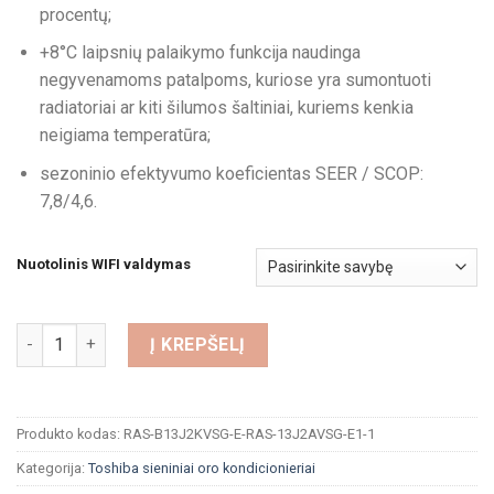
procentų;
+8°C laipsnių palaikymo funkcija naudinga
negyvenamoms patalpoms, kuriose yra sumontuoti
radiatoriai ar kiti šilumos šaltiniai, kuriems kenkia
neigiama temperatūra;
sezoninio efektyvumo koeficientas SEER / SCOP:
7,8/4,6.
Nuotolinis WIFI valdymas
produkto kiekis: Oro Kondicionierius Toshiba Shorai Edge 4,6
Į KREPŠELĮ
Produkto kodas:
RAS-B13J2KVSG-E-RAS-13J2AVSG-E1-1
Kategorija:
Toshiba sieniniai oro kondicionieriai