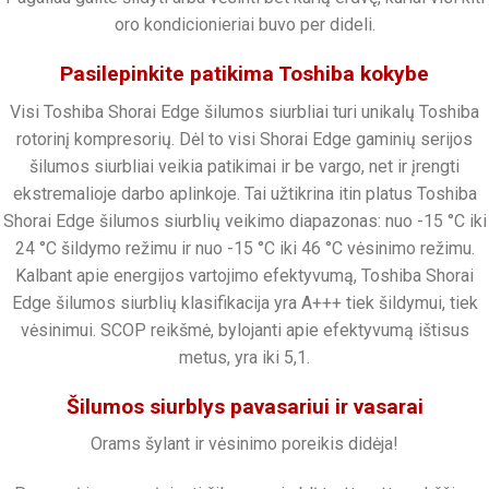
oro kondicionieriai buvo per dideli.
Pasilepinkite patikima Toshiba kokybe
Visi Toshiba Shorai Edge šilumos siurbliai turi unikalų Toshiba
rotorinį kompresorių. Dėl to visi Shorai Edge gaminių serijos
šilumos siurbliai veikia patikimai ir be vargo, net ir įrengti
ekstremalioje darbo aplinkoje. Tai užtikrina itin platus Toshiba
Shorai Edge šilumos siurblių veikimo diapazonas: nuo -15 °C iki
24 °C šildymo režimu ir nuo -15 °C iki 46 °C vėsinimo režimu.
Kalbant apie energijos vartojimo efektyvumą, Toshiba Shorai
Edge šilumos siurblių klasifikacija yra A+++ tiek šildymui, tiek
vėsinimui. SCOP reikšmė, bylojanti apie efektyvumą ištisus
metus, yra iki 5,1.
Šilumos siurblys pavasariui ir vasarai
Orams šylant ir vėsinimo poreikis didėja!