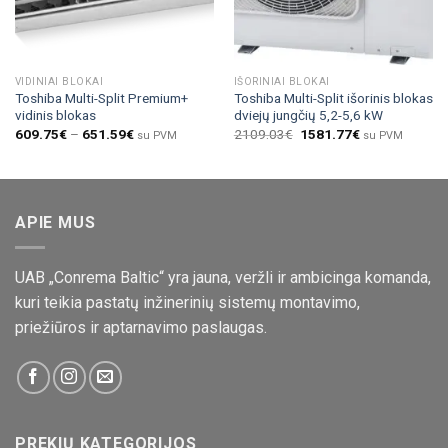
VIDINIAI BLOKAI
IŠORINIAI BLOKAI
Toshiba Multi-Split Premium+
Toshiba Multi-Split išorinis blokas
vidinis blokas
dviejų jungčių 5,2-5,6 kW
609.75
€
–
651.59
€
2109.03
€
1581.77
€
su PVM
su PVM
APIE MUS
UAB „Conrema Baltic“ yra jauna, veržli ir ambicinga komanda,
kuri teikia pastatų inžinerinių sistemų montavimo,
priežiūros ir aptarnavimo paslaugas.
PREKIŲ KATEGORIJOS