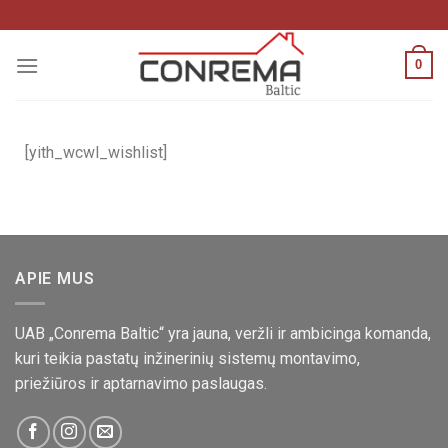
0
[yith_wcwl_wishlist]
APIE MUS
UAB „Conrema Baltic“ yra jauna, veržli ir ambicinga komanda,
kuri teikia pastatų inžinerinių sistemų montavimo,
priežiūros ir aptarnavimo paslaugas.