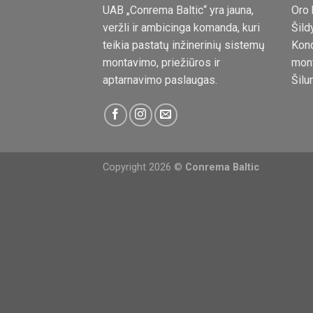
UAB „Conrema Baltic“ yra jauna,
Oro 
veržli ir ambicinga komanda, kuri
Šild
teikia pastatų inžinerinių sistemų
Kond
montavimo, priežiūros ir
mon
aptarnavimo paslaugas.
Šilu
Copyright 2026 ©
Conrema Baltic