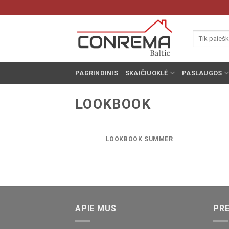
Pereiti
prie
turinio
Ieškoti:
PAGRINDINIS
SKAIČIUOKLĖ
PASLAUGOS
LOOKBOOK
LOOKBOOK SUMMER
APIE MUS
PRE