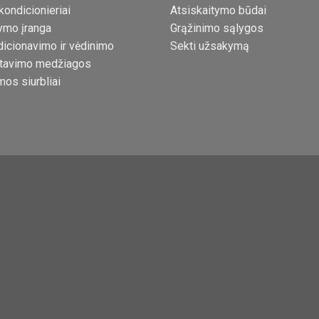
kondicionieriai
Atsiskaitymo būdai
ymo įranga
Grąžinimo sąlygos
icionavimo ir vėdinimo
Sekti užsakymą
tavimo medžiagos
mos siurbliai