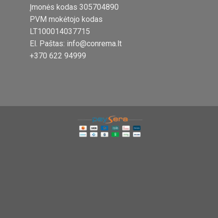
Įmonės kodas 305704890
PVM mokėtojo kodas
LT100014037715
El. Paštas: info@conrema.lt
+370 622 94999