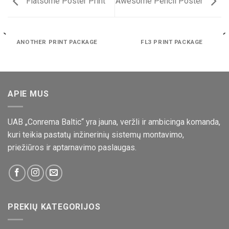
Flatsome Poster Print
Awesome Pencil Poster
ANOTHER PRINT PACKAGE
FL3 PRINT PACKAGE
APIE MUS
UAB „Conrema Baltic“ yra jauna, veržli ir ambicinga komanda,
kuri teikia pastatų inžinerinių sistemų montavimo,
priežiūros ir aptarnavimo paslaugas.
PREKIŲ KATEGORIJOS